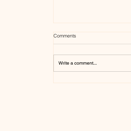
യാഥാർത്ഥ്യത്തിന്റെ വിവിധ
Comments
തലങ്ങൾ
നമ്മൾ ജീവിക്കുന്നത് ഒരൊറ്റ
യാഥാർത്ഥ്യത്തിലാണോ?
Write a comment...
"യാഥാർത്ഥ്യം" (Reality) എന്ന
വാക്ക് കേൾക്കുമ്പോൾ മിക്ക
ആളുകളുടെയും മനസ്സിൽ
വരുന്നത്, എല്ലാവർക്കും
ഒരുപോലെ
അനുഭവിക്കാനാകുന്ന ഈ
ഭൗതിക ലോകമാണ്. എന്നാൽ
ആധുനി