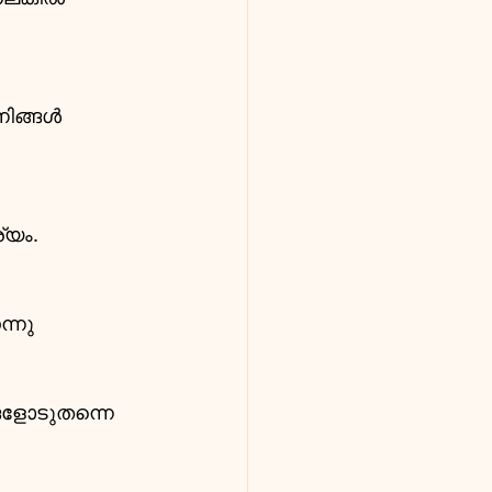
  
ിങ്ങൾ 
്യം.
്നു 
്ങളോടുതന്നെ 