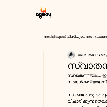
അനിൽകുമാർ പിസിയുടെ അഗ്നിവചനങ
Anil Kumar PC
May
സ്വാതന്
സ്വാതന്ത്ര്യം... ഈ
നിങ്ങൾക്കറിയാമോ
നാം ഓരോരുത്തരും 
വിചാരിക്കുന്നതെ