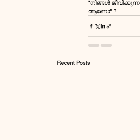
"നിങ്ങൾ ജീവിക്
ആണോ'' ?
Recent Posts